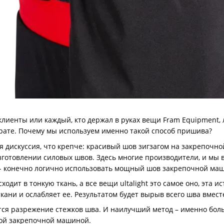
клиенты или каждый, кто держал в руках вещи Fram Equipment,
драте. Почему мы используем именно такой способ пришива?
 дискуссия, что крепче: красивый шов зигзагом на закрепочн
зготовлении силовых швов. Здесь многие производители, и мы в
 - конечно логично использовать мощный шов закрепочной маш
ходит в тонкую ткань, а все вещи ultalight это самое оно, эта
кани и ослабляет ее. Результатом будет вырыв всего шва вмест
ся разрежение стежков шва. И наилучший метод – именно большо
ой закрепочной машиной.