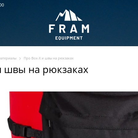
00
материалы
Про Box-X и швы на рюкзаках
и швы на рюкзаках