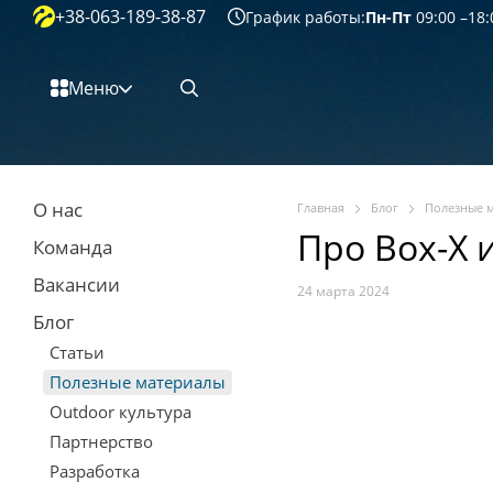
+38-063-189-38-87
Перейти к основному контенту
График работы:
Пн-Пт
09:00 –18:
Меню
О нас
Главная
Блог
Полезные 
Про Box-X 
Команда
Вакансии
24 марта 2024
Блог
Статьи
Полезные материалы
Outdoor культура
Партнерство
Разработка