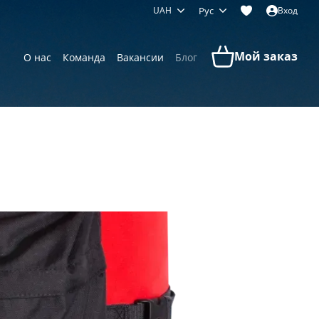
UAH
Рус
Вход
Мой заказ
О нас
Команда
Вакансии
Блог