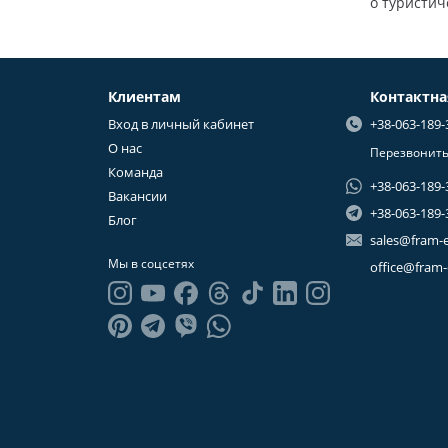
о туристич
Клиентам
Контактн
Вход в личный кабинет
+38-063-189-
О нас
Перезвонить
Команда
+38-063-189-
Вакансии
+38-063-189-
Блог
sales@fram-
Мы в соцсетях
office@fram