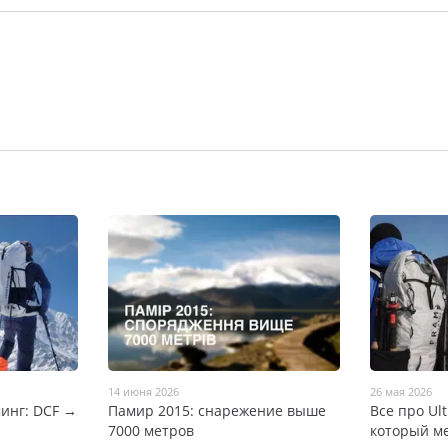
14 июня 2026
26 мая 2026
инг: DCF →
Памир 2015: снарежение выше
Все про Ul
7000 метров
который м