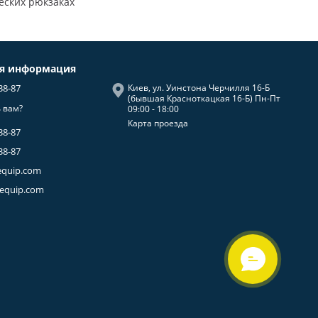
еских рюкзаках
ая информация
38-87
Киев, ул. Уинстона Черчилля 16-Б
(бывшая Красноткацкая 16-Б) Пн-Пт
 вам?
09:00 - 18:00
Карта проезда
38-87
38-87
equip.com
-equip.com