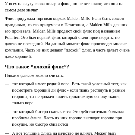
У всех на слуху слова полар и флис, но не все знают, что они на
самом деле значат.
Флис придумала торговая маркак Malden Mills. Если быть совсем
правдивым
,
то его придумали в Патагонии, а Malden Mills для них
его произвела. Malden Mills продают свой флис под названием
Polartec. Это был первый флис который стали производить, но
далеко не последний. На данный момент флис производят многие
компании. Часть из них делают “плохой” флис, а часть делает очень
даже хороший.
Что такое “плохой флис”?
Плохим флисом можно считать:
тот который имеет редкий ворс. Есть такой условный тест, как
посмотреть хороший ли флис - если ткань растянуть в разные
стороны, ты не должен видеть трикотажную основу ткани,
только ворс.
тот который быстро скатывается. Это действительно большая
проблема флиса. Часть их них хорошо выглядят хорошо при
покупке, но быстро сбиваются
А вот толщина флиса на качество не влияет. Может быть