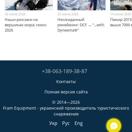
30 июня 2026
26 июня 2026
14 июня 2026
Наши рюкзаки на
Неожиданный
Памир 2015
вершинах мира: сезон
ренейминг: DCF → “...with
выше 7000 
2026
Dyneema®”
+38-063-189-38-87
Контакты
Полная версия сайта
© 2014—2026
Fram Equipment - украинский производитель туристического
снаряжения
Укр
Рус
Eng