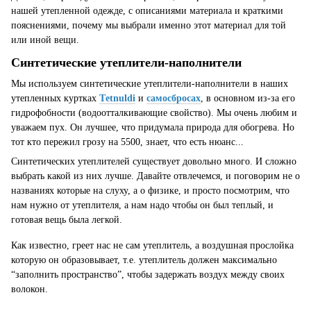
нашей утепленной одежде, с описаниями материала и краткими
пояснениями, почему мы выбрали именно этот материал для той
или иной вещи.
Синтетические утеплители-наполнители
Мы используем синтетические утеплители-наполнители в наших
утепленных куртках
Тetnuldi
и
самосбросах
, в основном из-за его
гидрофобности (водоотталкивающие свойство). Мы очень любим и
уважаем пух. Он лучшее, что придумала природа для обогрева. Но
тот кто пережил грозу на 5500, знает, что есть нюанс...
Синтетических утеплителей существует довольно много. И сложно
выбрать какой из них лучше. Давайте отвлечемся, и поговорим не о
названиях которые на слуху, а о физике, и просто посмотрим, что
нам нужно от утеплителя, а нам надо чтобы он был теплый, и
готовая вещь была легкой.
Как известно, греет наc не сам утеплитель, а воздушная прослойка
которую он образовывает, т.е. утеплитель должен максимально
“заполнить пространство”, чтобы задержать воздух между своих
волокон.