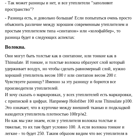
- Так может разницы и нет, и все утеплители “заполняют
пространство”?
- Разница есть, и довольно большая! Если попытаться очень просто
объяснить различие между хорошим современным утеплителем и
простым утеплителем типа «синтапон» или «холофайбер», то
разница будет в следующих аспектах:
Волокна
.
Они могут быть толстые как в синтапоне, или тонкие как в
Thinsulate. И тонкие, и толстые волокна образуют слой который
удерживает воздух, но чтобы сделать равномерный слой, нужно
хороший утеплитель весом 100 г или синтапон весом 200 г.
Чувствуете разницу? Именно за эту разницу и борются все
производители утеплителей.
И хочу сказать о маркировках, у всех утеплителей есть маркировки,
с припиской в цифрах. Например Holofiber 100 или Thinsulate p100.
Это означает, что в курточке между внешней тканью и подкладкой
находится утеплитель плотностью 100гр/м2.
Но как мы уже знаем, если у утеплителя волокна толстые и
тяжелые, то их там будет условно 100. А если волокна тонкие и
легки
е
- то будет 250. Таким образом видим что вес утеплителя в