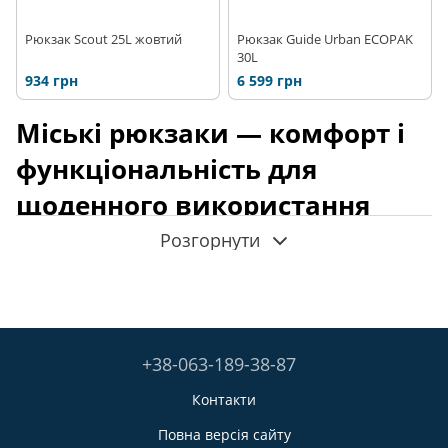
Рюкзак Scout 25L жовтий
Рюкзак Guide Urban ECOPAK
30L
934 грн
6 599 грн
Міські рюкзаки — комфорт і
функціональність для
щоденного використання
Розгорнути
Сучасний
міський рюкзак
давно став незамінною
частиною повсякденного життя. Він однаково зручний для
роботи, навчання, подорожей, прогулянок містом і
щоденних справ. Якісний
міський рюкзак
або
повсякденний рюкзак
дозволяє комфортно переносити
ноутбук, документи, особисті речі та аксесуари, залишаючи
+38-063-189-38-87
руки вільними й забезпечуючи правильний розподіл
навантаження.
Контакти
У FRAM міські рюкзаки поєднують мінімалістичний дизайн,
продуману ергономіку та міцні матеріали. Вони створені
Повна версія сайту