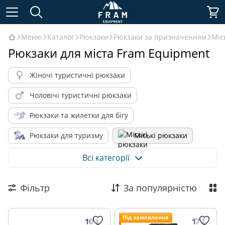
Меню
Каталог
Рюкзаки
Рюкзаки за призначенням
Міс
Рюкзаки для міста Fram Equipment
Жіночі туристичні рюкзаки
Чоловічі туристичні рюкзаки
Рюкзаки та жилетки для бігу
Рюкзаки для туризму
Міські рюкзаки
Альпіністські рюкзаки
Всі категорії
Рюкзаки для пішохідного туризму
Фільтр
За популярністю
Рюкзаки для 1-3 денних походів
Рюкзаки для бушкрафта
Під замовлення