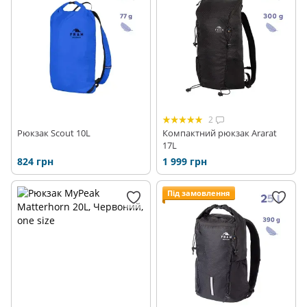
Рюкзаки для скітуру
Рюкзаки що складаються в кишеню
Рюкзаки для подорожей
Рюкзаки для скелелазіння
2
Рюкзак Scout 10L
Компактний рюкзак Ararat
17L
824 грн
1 999 грн
Під замовлення