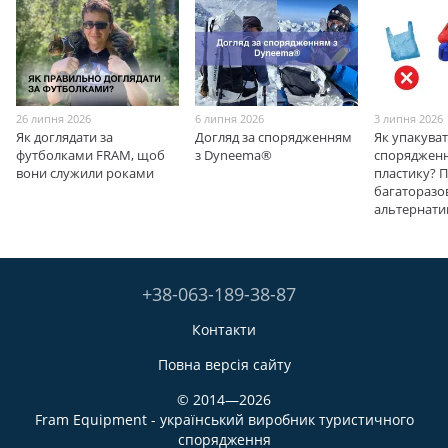
26 липня 2026
6 липня 2026
3 липня 2026
Як доглядати за
Догляд за спорядженням
Як упакува
футболками FRAM, щоб
з Dyneema®
спорядженн
вони служили роками
пластику? 
багаторазо
альтернати
+38-063-189-38-87
Контакти
Повна версія сайту
© 2014—2026
Fram Equipment - український виробник туристичного
спорядження