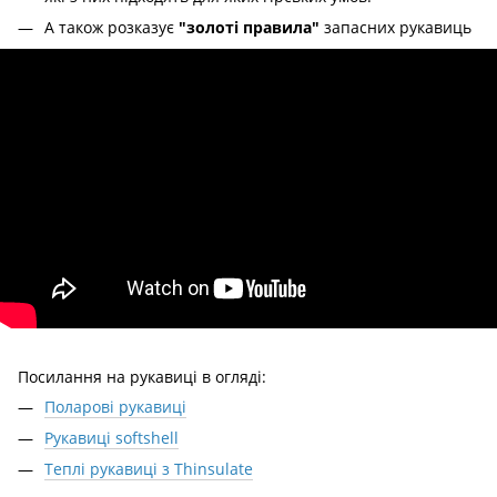
А також розказує
"золоті правила"
запасних рукавиць
Посилання на рукавиці в огляді:
Поларові рукавиці
Рукавиці softshell
Теплі рукавиці з Thinsulate