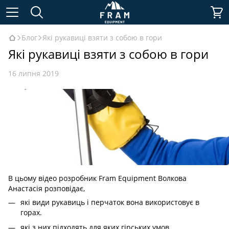
Блог
Які рукавиці взяти з собою в гори
Які рукавиці взяти з собою в гори
16 липня 2019
В цьому відео розробник Fram Equipment Волкова
Анастасія розповідає,
які види рукавиць і перчаток вона використовує в
горах.
які з них підходять для яких гірських умов.