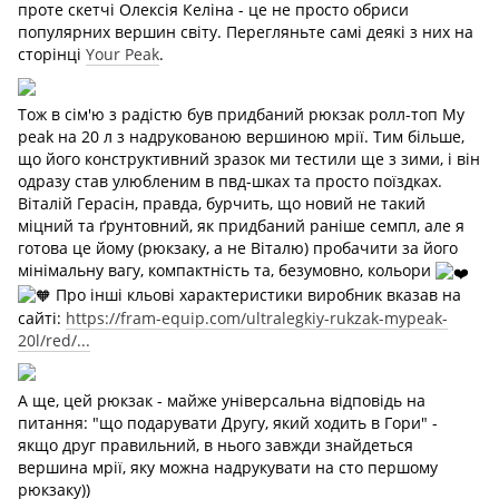
проте скетчі Олексія Келіна - це не просто обриси
популярних вершин світу. Перегляньте самі деякі з них на
сторінці
Your Peak
.
Тож в сім'ю з радістю був придбаний рюкзак ролл-топ My
peak на 20 л з надрукованою вершиною мрії. Тим більше,
що його конструктивний зразок ми тестили ще з зими, і він
одразу став улюбленим в пвд-шках та просто поїздках.
Віталій Герасін, правда, бурчить, що новий не такий
міцний та ґрунтовний, як придбаний раніше семпл, але я
готова це йому (рюкзаку, а не Віталю) пробачити за його
мінімальну вагу, компактність та, безумовно, кольори
Про інші кльові характеристики виробник вказав на
сайті:
https://fram-equip.com/ultralegkiy-rukzak-mypeak-
20l/red/...
А ще, цей рюкзак - майже універсальна відповідь на
питання: "що подарувати Другу, який ходить в Гори" -
якщо друг правильний, в нього завжди знайдеться
вершина мрії, яку можна надрукувати на сто першому
рюкзаку))