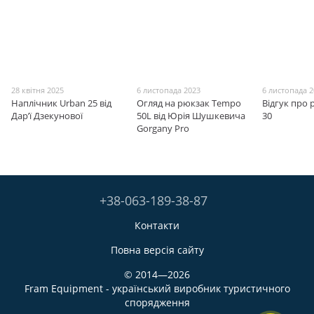
28 квітня 2025
6 листопада 2023
6 листопада 
Наплічник Urban 25 від
Огляд на рюкзак Tempo
Відгук про 
Дарʼї Дзекунової
50L від Юрія Шушкевича
30
Gorgany Pro
+38-063-189-38-87
Контакти
Повна версія сайту
© 2014—2026
Fram Equipment - український виробник туристичного
спорядження