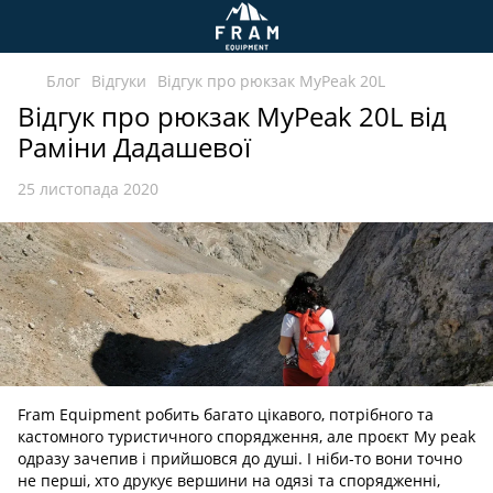
Блог
Відгуки
Відгук про рюкзак MyPeak 20L
Відгук про рюкзак MyPeak 20L від
Раміни Дадашевої
25 листопада 2020
Fram Equipment робить багато цікавого, потрібного та
кастомного туристичного спорядження, але проєкт My peak
одразу зачепив і прийшовся до душі. І ніби-то вони точно
не перші, хто друкує вершини на одязі та спорядженні,