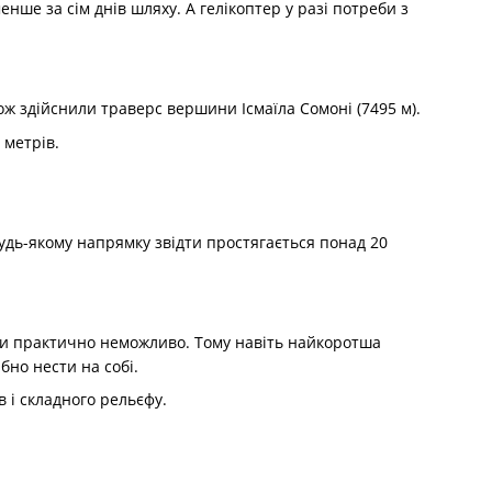
нше за сім днів шляху. А гелікоптер у разі потреби з
ож здійснили траверс вершини Ісмаїла Сомоні (7495 м).
 метрів.
будь-якому напрямку звідти простягається понад 20
шти практично неможливо. Тому навіть найкоротша
бно нести на собі.
 і складного рельєфу.