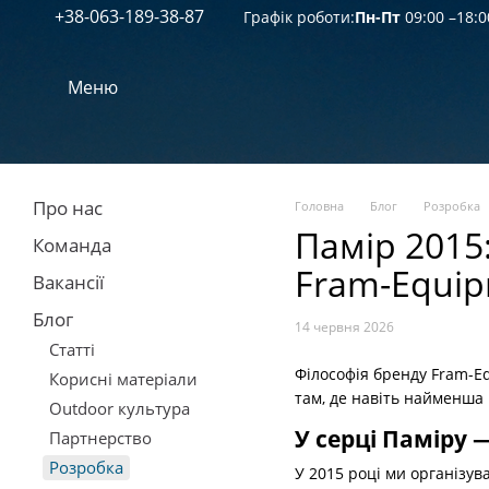
+38-063-189-38-87
Перейти к основному контенту
Графік роботи:
Пн-Пт
09:00 –18:0
Меню
Про нас
Головна
Блог
Розробка
Памір 2015
Команда
Fram-Equi
Вакансії
Блог
14 червня 2026
Статті
Філософія бренду Fram-E
Корисні матеріали
там, де навіть найменша
Outdoor культура
У серці Паміру 
Партнерство
Розробка
У 2015 році ми організу