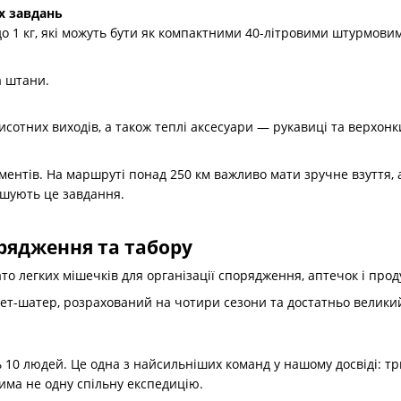
х завдань
до 1 кг, які можуть бути як компактними 40-літровими штурмови
а штани.
исотних виходів, а також теплі аксесуари — рукавиці та верхонк
ментів. На маршруті понад 250 км важливо мати зручне взуття, 
ішують це завдання.
орядження та табору
о легких мішечків для організації спорядження, аптечок і проду
мет-шатер, розрахований на чотири сезони та достатньо велики
ь 10 людей. Це одна з найсильніших команд у нашому досвіді: три
има не одну спільну експедицію.