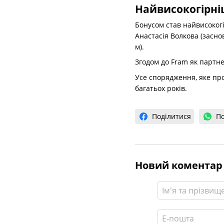
Найвисокогірн
Бонусом став найвисоког
Анастасія Волкова (засно
м).
Згодом до Fram як партн
Усе спорядження, яке пр
багатьох років.
Поділитися
По
Новий коментар