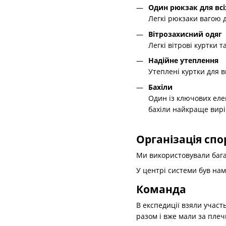
Один рюкзак для всі
Легкі рюкзаки вагою 
Вітрозахисний одяг
Легкі вітрові куртки т
Надійне утеплення
Утеплені куртки для в
Бахіли
Один із ключових еле
бахіли найкраще вир
Організація сп
Ми використовували багат
У центрі системи був на
Команда
В експедиції взяли участ
разом і вже мали за плеч