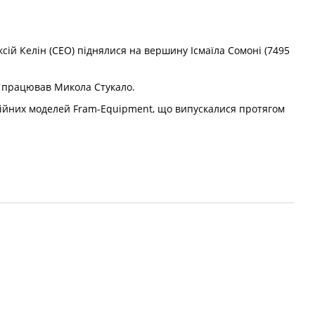
сій Келін (CEO) піднялися на вершину Ісмаїла Сомоні (7495
к працював Микола Стукало.
рійних моделей Fram-Equipment, що випускалися протягом