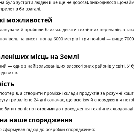
а було зустріти людей (і це ще не дорога), знаходилося щонайме
рилетів би взагалі.
жі можливостей
планували й пройшли близько десяти технічних перевалів, а так
ночівель на висоті понад 6000 метрів і три ночівлі — вище 7000
аленіших місць на Землі
ний — одне з найізольованіших високогірних районів у світі. У 
одовиків.
ість
 портерів, а створити проміжні склади продуктів за розумні ко
ту тривалістю 24 дні означає, що всю їжу й спорядження потрі
но бути повністю готовими до проходження технічних льодопадів
 на наше спорядження
о сформував підхід до розробки спорядження: