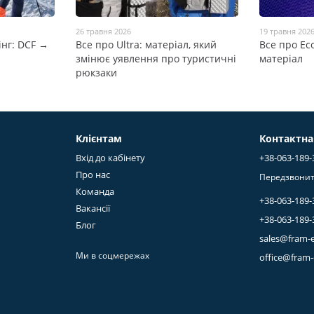
26 травня 2026
19 травня 202
нг: DCF →
Все про Ultra: матеріал, який
Все про Ec
змінює уявлення про туристичні
матеріал
рюкзаки
Клієнтам
Контактна
Вхід до кабінету
+38-063-189-
Про нас
Передзвонит
Команда
+38-063-189-
Вакансії
+38-063-189-
Блог
sales@fram-
Ми в соцмережах
office@fram