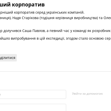
іший корпоратив
ірніший корпоратив серед українських компаній.
вниця), Надя Старікова (тодішня керівниця виробництва) та Олек
ер долучився Саша Павлов, а певний час у команді як розробни
ойшло випробування в цій експедиції, згодом стало основою се
ділитися
Увійти за допомогою