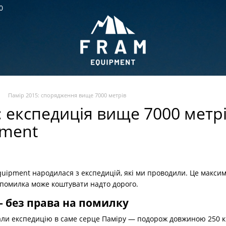
0
Памір 2015: спорядження вище 7000 метрів
: експедиція вище 7000 метрі
pment
quipment народилася з експедицій, які ми проводили. Це максим
 помилка може коштувати надто дорого.
— без права на помилку
вали експедицію в саме серце Паміру — подорож довжиною 250 к