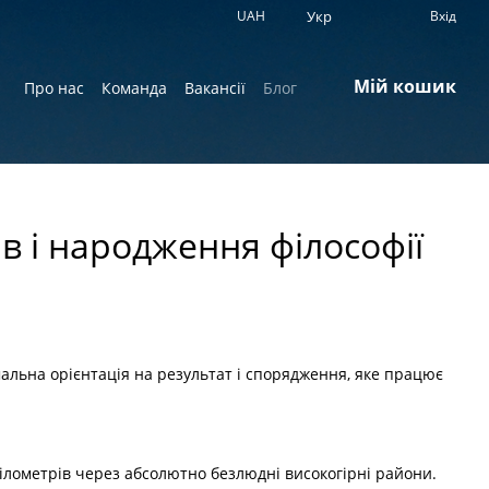
UAH
Укр
Вхід
Мій кошик
Про нас
Команда
Вакансії
Блог
в і народження філософії
альна орієнтація на результат і спорядження, яке працює
ілометрів через абсолютно безлюдні високогірні райони.