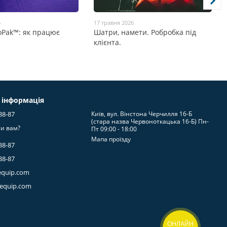
6
17 травня 2026
oPak™: як працює
Шатри, намети. Робробка під
клієнта.
 інформація
38-87
Київ, вул. Вінстона Черчилля 16-Б
(стара назва Червоноткацька 16-Б) Пн-
и вам?
Пт 09:00 - 18:00
Мапа проїзду
38-87
38-87
equip.com
-equip.com
ОНЛАЙН