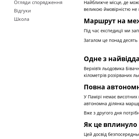
Огляди спорядження
Найближче місце, де можн
великою ймовірністю не п
Відгуки
Школа
Маршрут на ме
Під час експедиції ми за
Загалом це понад десять 
Одне з найвідд
Верхів’я льодовика Бівач
кілометрів розірваних ль
Повна автономн
У Памірі немає висотних
автономна ділянка маршру
Вже з другого дня потріб
Як це вплинуло
Цей досвід безпосереднь