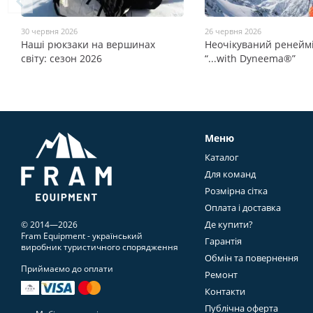
30 червня 2026
26 червня 2026
Наші рюкзаки на вершинах
Неочікуваний ренеймі
світу: сезон 2026
“...with Dyneema®”
Меню
Каталог
Для команд
Розмірна сітка
Оплата і доставка
Де купити?
© 2014—2026
Fram Equipment - український
Гарантія
виробник туристичного спорядження
Обмін та повернення
Приймаємо до оплати
Ремонт
Контакти
Публічна оферта