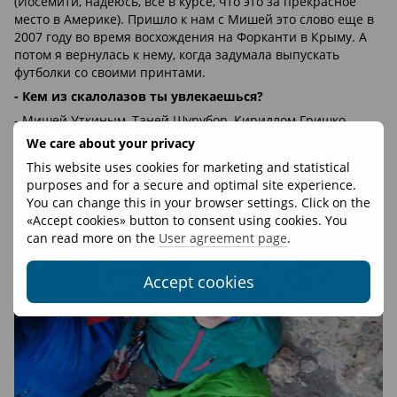
(Йосемити, надеюсь, все в курсе, что это за прекрасное
место в Америке). Пришло к нам с Мишей это слово еще в
2007 году во время восхождения на Форканти в Крыму. А
потом я вернулась к нему, когда задумала выпускать
футболки со своими принтами.
- Кем из скалолазов ты увлекаешься?
- Мишей Уткиным, Таней Шурубор, Кириллом Гришко,
Степой Костусевым, Валерой Крюковым и Стеф Дэвис,
We care about your privacy
конечно
This website uses cookies for marketing and statistical
purposes and for a secure and optimal site experience.
You can change this in your browser settings. Click on the
«Accept cookies» button to consent using cookies. You
can read more on the
User agreement page
.
Accept cookies