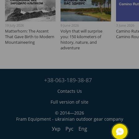
19 July 2026
9 June 2026
3 June 2026
Matterhorn: The Ascent
Volyn that will surprise
Camino Rut
That Gave Birth to Modern
you: 150 kilometers of
Camino Rout
Mountaineering
history, nature, and
adventure
+38-063-189-38-87
Contacts Us
Full version of site
© 2014—2026
Fram Equipment - ukrainian outdoor gear company
Укр
Рус
Eng