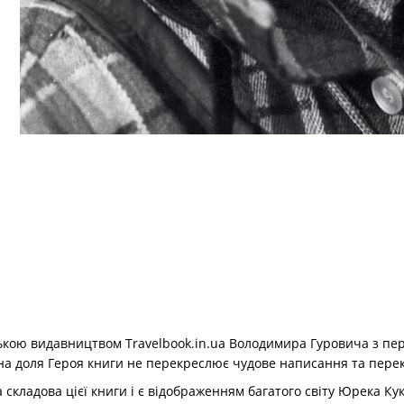
ькою видавництвом Travelbook.in.ua Володимира Гуровича з пер
чна доля Героя книги не перекреслює чудове написання та пере
 складова цієї книги і є відображенням багатого світу Юрека Ку