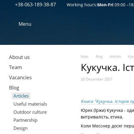
+38-063-189-38-87
Перейти к основному контенту
Working hours:
Mon-Fri
09:00 –18
Menu
About us
Main
Blog
Articles
Кук
Кукучка. Іс
Team
Vacancies
20 December 2021
Blog
Articles
Книга "Кукучка. Історія 
Useful materials
Юрек (Їржи) Кукучка - оди
Outdoor culture
витривалість, етика.
Partnership
Коли Месснер досяг перш
Design