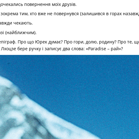
 дочекались повернення моїх друзів.
 зокрема тим, хто вже не повернувся (залишився в горах назавж
завжди чекають.
озі (найближчим).
іграф. Про що Юрек думає? Про гори, долю, родину? Про те, що
д Лхоцзе бере ручку і записує два слова: «Paradise – рай»?