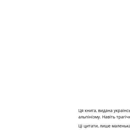
Ця книга, видана українс
альпінізму. Навіть трагі
Ці цитати, лише маленька