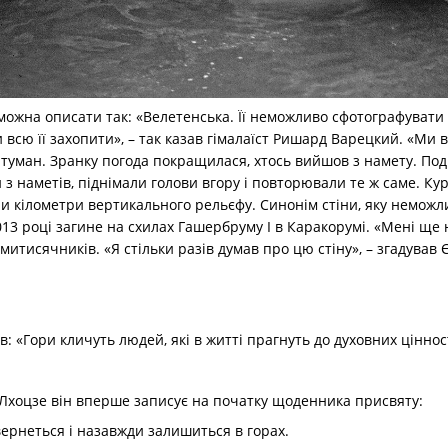
 можна описати так: «Велетенська. Її неможливо сфотографувати 
и всю її захопити», – так казав гімалаїст Ришард Варецкий. «Ми 
й туман. Зранку погода покращилася, хтось вийшов з намету. Поди
и з наметів, піднімали голови вгору і повторювали те ж саме. Ку
 кілометри вертикального рельєфу. Синонім стіни, яку неможлив
013 році загине на схилах Гашербруму I в Каракорумі. «Мені ще 
митисячників. «Я стільки разів думав про цю стіну», – згадував 
в: «Гори кличуть людей, які в житті прагнуть до духовних ціннос
 Лхоцзе він вперше записує на початку щоденника присвяту:
вернеться і назавжди залишиться в горах.