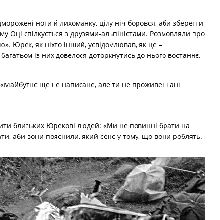
дморожені ноги й лихоманку, цілу ніч боровся, аби зберегти
му Оці спілкується з друзями-альпіністами. Розмовляли про
ю». Юрек, як ніхто інший, усвідомлював, як це –
 багатьом із них довелося доторкнутись до нього востаннє.
в: «Майбутнє ще не написане, але ти не проживеш ані
тішити близьких Юрекові людей: «Ми не повинні брати на
ати, аби вони пояснили, який сенс у тому, що вони роблять.