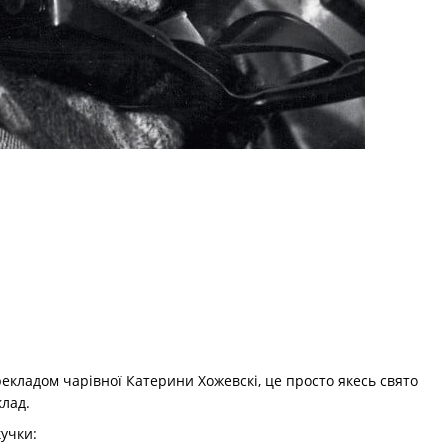
екладом чарівної Катерини Хожевскі, це просто якесь свято
клад.
кучки: