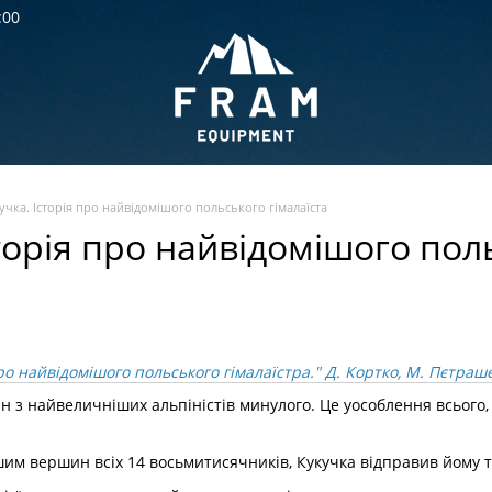
:00
учка. Історія про найвідомішого польського гімалаїста
торія про найвідомішого пол
про найвідомішого польського гімалаїстра." Д. Кортко, М. Пєтра
н з найвеличніших альпіністів минулого. Це уособлення всього, щ
им вершин всіх 14 восьмитисячників, Кукучка відправив йому 