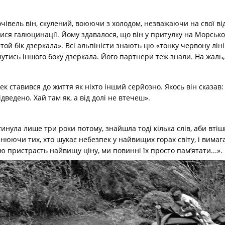
ночівель він, скулений, воюючи з холодом, незважаючи на свої ві
ися галюцинації. Йому здавалося, що він у притулку на Морсько
той бік дзеркала». Всі альпіністи знають цю «тонку червону ліні
нутись іншого боку дзеркала. Його партнери теж знали. На жаль,
ек ставився до життя як ніхто інший серйозно. Якось він сказа
ідведено. Хай там як, а від долі не втечеш».
агинула лише три роки потому, знайшла тоді кілька слів, аби в
цінюючи тих, хто шукає небезпек у найвищих горах світу, і вимаг
ю пристрасть найвищу ціну, ми повинні їх просто пам’ятати...».