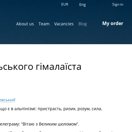
EUR
Eng
Sign in
My order
About us
Team
Vacancies
Blog
ьського гімалаїста
шевський
о є в альпінізмі: пристрасть, ризик, розум, сила,
телеграму: “Вітаю з Великим шоломом”.