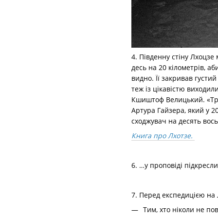
4. Південну стіну Лхоцзе
десь на 20 кілометрів, аб
видно. Її закривав густи
теж із цікавістю виходил
Кшиштоф Велицький. «Три
Артура Гайзера, який у 2
сходжувач на десять вось
Книга про Лхотзе.
6. …у проповіді підкресли
7. Перед експедицією на
Тим, хто ніколи не по