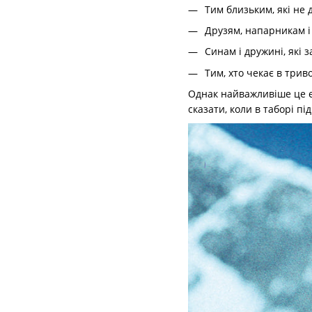
Тим близьким, які не
Друзям, напарникам і
Синам і дружині, які 
Тим, хто чекає в трив
Однак найважливіше це еп
сказати, коли в таборі пі