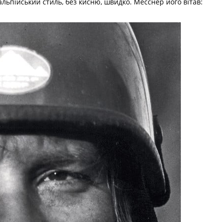
альпійський стиль, без кисню, швидко. Месснер його вітав: