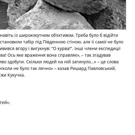
навіть із ширококутним об’єктивом. Треба було б відійти
встановили табір під Південною стіною, але її самої не було
вився вгору і вигукнув: “О курва!”. Інші члени експедиції
рва! Ось яке враження вона справляє», – так згадував
о здобути. Скільки людей на ній загинуло…» – це слова
ніколи не було так лячно» – казав Ришард Павловський,
Єжи Кукучка.
тей».