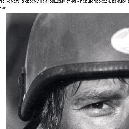
тієї ж мети в своєму найкращому стилі - першопроходи, взимку, 
ний.”