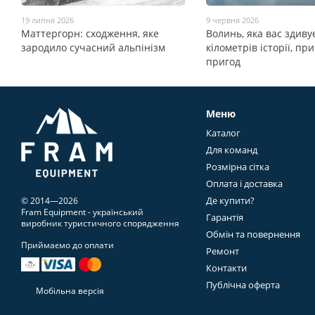
19 липня 2026
9 червня 2026
Маттергорн: сходження, яке
Волинь, яка вас здивує
зародило сучасний альпінізм
кілометрів історії, пр
пригод
Меню
Каталог
Для команд
Розмірна сітка
Оплата і доставка
Де купити?
© 2014—2026
Fram Equipment - український
Гарантія
виробник туристичного спорядження
Обмін та повернення
Приймаємо до оплати
Ремонт
Контакти
Публічна оферта
Мобільна версія