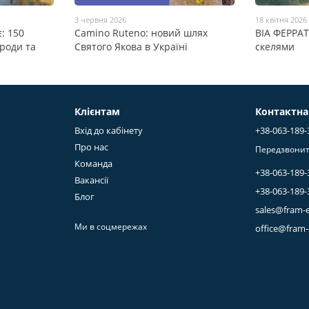
3 червня 2026
18 квітня 2026
: 150
Camino Ruteno: новий шлях
ВІА ФЕРРАТ
ироди та
Святого Якова в Україні
скелями
Клієнтам
Контактна
Вхід до кабінету
+38-063-189-
Про нас
Передзвонит
Команда
+38-063-189-
Вакансії
+38-063-189-
Блог
sales@fram-
Ми в соцмережах
office@fram