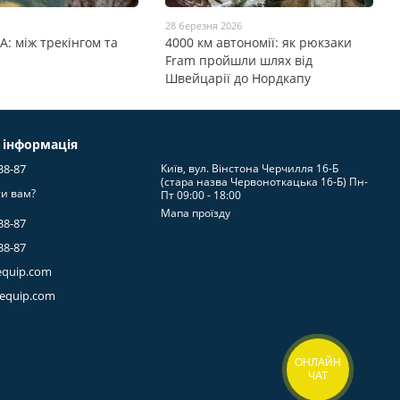
28 березня 2026
А: між трекінгом та
4000 км автономії: як рюкзаки
Fram пройшли шлях від
Швейцарії до Нордкапу
 інформація
38-87
Київ, вул. Вінстона Черчилля 16-Б
(стара назва Червоноткацька 16-Б) Пн-
и вам?
Пт 09:00 - 18:00
Мапа проїзду
38-87
38-87
equip.com
-equip.com
ОНЛАЙН
ЧАТ