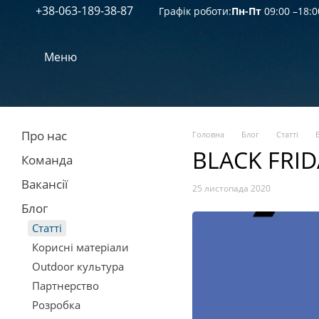
+38-063-189-38-87
Перейти к основному контенту
Графік роботи:
Пн-Пт
09:00 –18:0
Меню
Про нас
Головна
Блог
Статті
BLACK FRID
Команда
Вакансії
25 листопада 2020
Блог
Статті
Корисні матеріали
Outdoor культура
Партнерство
Розробка