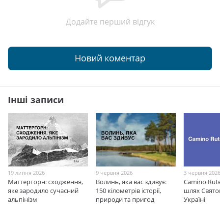
Додайте перший відгук
Новий коментар
Інші записи
19 липня 2026
9 червня 2026
3 червня 202
Маттергорн: сходження,
Волинь, яка вас здивує:
Camino Rut
яке зародило сучасний
150 кілометрів історії,
шлях Свято
альпінізм
природи та пригод
Україні