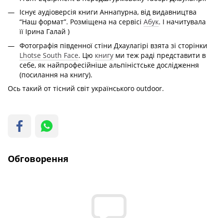
Існує аудіоверсія книги Аннапурна, від видавництва
“Наш формат”. Розміщена на сервісі
Абук
. І начитувала
її Ірина Галай )
Фотографія південної стіни Дхаулагірі взята зі сторінки
Lhotse South Face
. Цю
книгу
ми теж раді представити в
себе, як найпрофесійніше альпіністське дослідження
(посилання на книгу).
Ось такий от тісний світ українського outdoor.
Обговорення