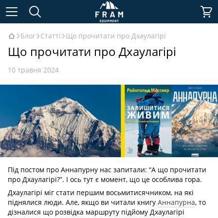
Блог
Статті
Що прочитати про Дхаулагірі
Що прочитати про Дхаулагірі
10 травня 2024
Під постом про Аннапурну нас запитали: “А що прочитати
про Дхаулагірі?”. І ось тут є момент, що це особлива гора.
Дхаулагірі міг стати першим восьмитисячником, на які
піднялися люди. Але, якщо ви читали книгу
Аннапурна
, то
дізналися що розвідка маршруту підйому Дхаулагірі