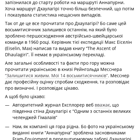
запізнилася до старту роботи на маршруті Аннапурни.
Хоча маршрут Дхаулагірі точно більш безпечний, що потім
і показувала статистика нещасних випадків.
Так от де це все прочитати про Дхаулагірі? Бо саме цей
восьмитисячник залишився останнім, на який було
зроблено першосходження австрійсько-швейцарської
команди в 1960 році. Керівник тієї експедиції Макс Еіселін
(Eiselin, Max) написав та видав книгу “The Ascent of
Dhaulagiri”. ЇЇ немає в українському перекладі.
Але загальні особливості та факти про гору можна
прочитати українською в книзі Рейнгольда Месснера
“Залишитися живим. Мої 14 восьмитисячників”
. Месснер
дає професійну оцінку спробам сходження, та розповідає
про визначні. І розповідає цікаво.
А щоб було цікаво:
Авторитетний журнал Експлорер веб
вважає
, що
південна стіна Дхаулагірі є “Одним з останніх великих
челенджей Гімалаїв”
Нам, як компанії ця гора рідна. Бо фото на українському
виданні книги “Аннапурна” зроблена засновниками
Fram-Equipment в передштурмовому таборі Дхаулагірі.