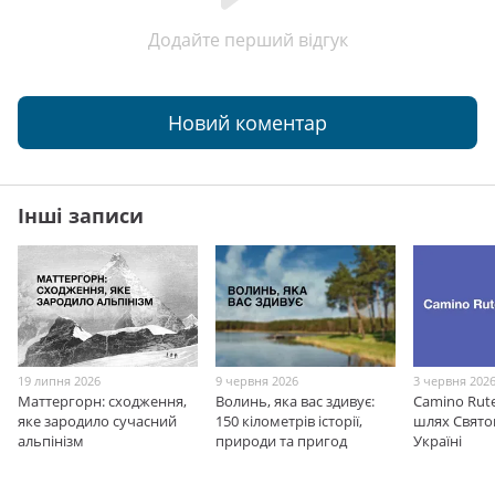
Додайте перший відгук
Новий коментар
Інші записи
19 липня 2026
9 червня 2026
3 червня 202
Маттергорн: сходження,
Волинь, яка вас здивує:
Camino Rut
яке зародило сучасний
150 кілометрів історії,
шлях Свято
альпінізм
природи та пригод
Україні