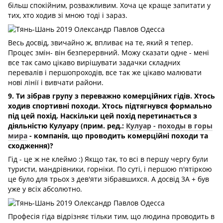
більш спокійним, розважливим. Хоча це краще запитати у
тих, хто ходив зі мною тоді і зараз.
Весь досвід, звичайно ж, впливає на те, який я тепер.
Процес змін- він безперервний. Можу сказати одне - мені
все так само цікаво вирішувати задачки складних
перевалів і першопроходів, все так же цікаво малювати
нові лінії і вивчати райони.
9. Ти зібрав групу з переважно комерційних гідів. Хтось
ходив спортивні походи. Хтось підтягнувся формально
під цей похід. Наскільки цей похід перетинається з
діяльністю Кулуару (прим. ред.:
Кулуар - походы в горы
мира
- компанія, що проводить комерційні походи та
сходження)?
Гід - це ж не клеймо
:) Якщо так, то всі в першу чергу були
туристи, мандрівники, горніки. По суті, і першою п'ятіркою
це було для трьох з дев'яти зібравшихся. А досвід 3А + був
уже у всіх абсолютно.
Професія гіда відрізняє тільки тим, що людина проводить в