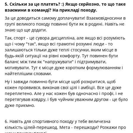
5. Скільки за це платять?
:) Якщо серйозно, то що таке
взаємини в команді? На прикладі походу.
За це доводиться самому доплачувати! Взаємовідносини в
групі великого походу повинні бути як в родині. Навіть не
знаю що ще додати.
Так, спорт - це сувора дисципліна, але якщо всі розуміють
що і чому "так", якщо всі грамотні розумні люди - то
залишаються тільки дуже теплі стосунки, яким місце в
будь-якій ситуації на рівні комфорту. Тут повинен бути
баланс між тим як "напружувати" і підтримувати,
мотивувати. Тут є місце дуже коротким формулюванням і
найтеплішим словами.
Ну і завжди повинно бути місце щоб розкритися, щоб
кожен проявився, виконав свої цілі і амбіції. Все це дуже
переплетено. Але у нас кожен був одночасно і профі, і не
перетягував ковдру, і був чуйним уважним другом - це було
дуже приємно.
6. Навіть для спортивного походу у тебе величезна
кількість цілей-перешкод. Мета - перешкоди? Розкажи про