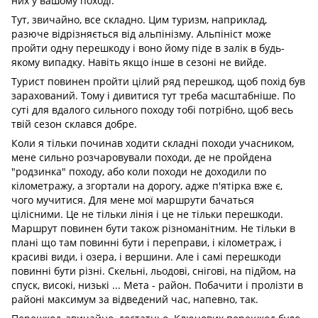
них у вашому поході.
Тут, звичайно, все складно. Цим туризм, наприклад,
разюче відрізняється від альпінізму. Альпініст може
пройти одну перешкоду і воно йому піде в залік в будь-
якому випадку. Навіть якщо інше в сезоні не вийде.
Турист повинен пройти цілий ряд перешкод, щоб похід був
зарахований. Тому і дивитися тут треба масштабніше. По
суті для вдалого сильного походу тобі потрібно, щоб весь
твій сезон склався добре.
Коли я тільки починав ходити складні походи учасником,
мене сильно розчаровували походи, де не пройдена
"родзинка" походу, або коли походи не доходили по
кілометражу, а згортали на дорогу, адже п'ятірка вже є,
чого мучитися. Для мене мої маршрути бачаться
цілісними. Це не тільки лінія і це не тільки перешкоди.
Маршрут повинен бути також різноманітним. Не тільки в
плані що там повинні бути і переправи, і кілометраж, і
красиві види, і озера, і вершини. Але і самі перешкоди
повинні бути різні. Скельні, льодові, снігові, на підйом, на
спуск, високі, низькі ... Мета - район. Побачити і пролізти в
районі максимум за відведений час, напевно, так.