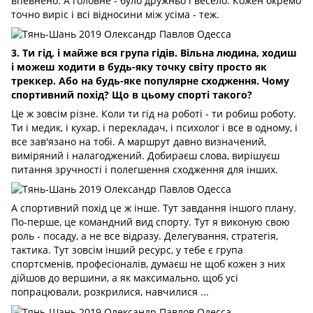
впевнено. А головне - було дружньо і весело. Кожен окремо
точно виріс і всі відносини між усіма - теж.
3. Ти гід, і майже вся група гідів. Вільна людина, ходиш
і можеш ходити в будь-яку точку світу просто як
треккер. Або на будь-яке популярне сходження. Чому
спортивний похід? Що в цьому спорті такого?
Це ж зовсім різне. Коли ти гід на роботі - ти робиш роботу.
Ти і медик, і кухар, і перекладач, і психолог і все в одному, і
все зав'язано на тобі. А маршрут давно визначений,
виміряний і налагоджений. Добираєш слова, вирішуєш
питання зручності і полегшення сходження для інших.
А спортивний похід це ж інше. Тут завдання іншого плану.
По-перше, це командний вид спорту. Тут я виконую свою
роль - посаду, а не все відразу. Делегування, стратегія,
тактика. Тут зовсім інший ресурс, у тебе є група
спортсменів, професіоналів, думаєш не щоб кожен з них
дійшов до вершини, а як максимально, щоб усі
попрацювали, розкрилися, навчилися ...