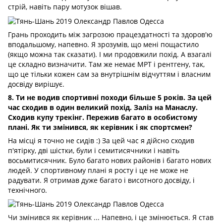
стрій, навіть пару мотузок вішав.
Грань проходить між загрозою працездатності та здоров'ю
вподальшому, напевно. Я зрозумів, що мені пощастило
(якщо можна так сказати). І ми продовжили похід. А взагалі
це складно визначити. Там же немає МРТ і рентгену, так,
що це тільки кожен сам за внутрішнім відчуттям і власним
досвіду вирішує.
8. Ти не водив спортивні походи більше 5 років. За цей
час сходив в один великий похід. Заліз на Манаслу.
Сходив купу трекінг. Пережив багато в особистому
плані. Як ти змінився, як керівник і як спортсмен?
На місці я точно не сидів
:) За цей час я дійсно сходив
п'ятірку, дві шістки, були і семитисячники і навіть
восьмитисячник. Було багато нових районів і багато нових
людей. У спортивному плані я росту і це не може не
радувати. Я отримав дуже багато і висотного досвіду, і
технічного.
Чи змінився як керівник ... Напевно, і це змінюється. Я став