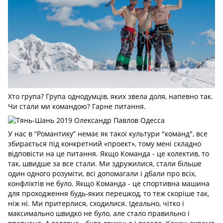
Хто група? Група однодумців, яких звела доля, напевно так.
Чи стали ми командою? Гарне питання.
У нас в “Романтику” немає як такої культури "команд", все
збирається під конкретний «проект», тому мені складно
відповісти на це питання. Якщо Команда - це колектив, то
так, швидше за все стали. Ми здружилися, стали більше
один одного розуміти, всі допомагали і дбали про всіх,
конфліктів не було. Якщо Команда - це спортивна машина
для проходження будь-яких перешкод, то теж скоріше так,
ніж ні. Ми притерлися, сходилися. Ідеально, чітко і
максимально швидко не було, але стало правильно і