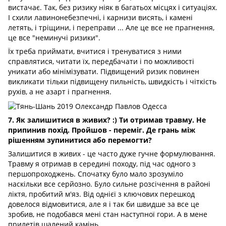
вистачає. Так, без ризику ніяк в багатьох місцях і ситуаціях.
І схили лавинонебезпечні, і карнизи висять, і камені
летять, і тріщини, і переправи ... Але це все не прагнення,
це все "неминучі ризики".
Їх треба приймати, вчитися і тренуватися з ними
справлятися, читати їх, передбачати і по можливості
уникати або мінімізувати. Підвищений ризик повинен
викликати тільки підвищену пильність, швидкість і чіткість
рухів, а не азарт і прагнення.
7. Як залишитися в живих?
:) Ти отримав травму. Не
припинив похід. Пройшов - переміг. Де грань між
рішенням зупинитися або перемогти?
Залишитися в живих - це часто дуже гучне формулювання.
Травму я отримав в середині походу, під час одного з
першопроходжень. Спочатку було мало зрозуміло
наскільки все серйозно. Було сильне розсічення в районі
ліктя, пробитий м'яз. Від однієї з ключових перешкод
довелося відмовитися, але я і так би швидше за все це
зробив, не подобався мені стан наступної гори. А в мене
прилетів шалений камінь.