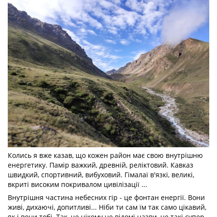
Колись я вже казав, що кожен район має свою внутрішню
енергетику. Памір важкий, древній, реліктовий. Кавказ
швидкий, спортивний, вибуховий. Гімалаї в'язкі, великі,
вкриті високим покривалом цивілізації ...
Внутрішня частина небесних гір - це фонтан енергії. Вони
живі, дихаючі, допитливі... Ніби ти сам їм так само цікавий,
як і вони тобі. Так, це нікому не відомі назви, не такі супер