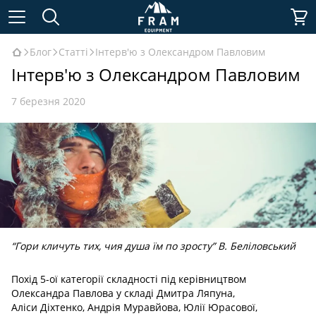
Блог
Статті
Інтерв'ю з Олександром Павловим
Інтерв'ю з Олександром Павловим
7 березня 2020
“Гори кличуть тих, чия душа їм по зросту” В. Беліловський
Похід 5-ої категорії складності під керівництвом
Олександра Павлова у складі Дмитра Ляпуна,
Аліси Діхтенко, Андрія Муравйова, Юлії Юрасової,