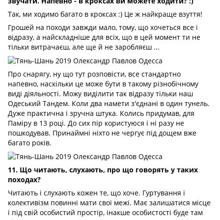
звучати. Напевно - в кроксах ви можете ходити?
:)
Так, ми ходимо багато в кроксах
:) Це ж найкраще взуття!
Грошей на походи завжди мало, тому, що хочеться все і
відразу, а найскладніше для всіх, що в цей момент ти не
тільки витрачаєш, але ще й не заробляєш ...
Про снарягу, ну що тут розповісти, все стандартно
напевно, наскільки це може бути в такому різнобічному
виді діяльності. Можу виділити так відразу тільки наш
Одеський Тандем. Коли два намети з'єднані в один тунель.
Дуже практична і зручна штука. Колись придумав, для
Паміру в 13 році. До сих пір користуюся і ні разу не
пошкодував. Принаймні ніхто не чергує під дощем вже
багато років.
11. Що читають, слухають, про що говорять у таких
походах?
Читають і слухають кожен те, що хоче. Гуртування і
колективізм повинні мати свої межі. Має залишатися місце
і під свій особистий простір, інакше особистості буде там