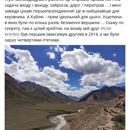
задача входу / виходу, забросок, доріг / переправ ... І мені
завжди цікаві першопроходження! Це ж найцікавіше для
керівника. А Куйлю - прям ідеальний для цього. Ущелини,
в яких були по кілька разів, безіменні вершини ... Скажу по
секрету, там є цілий хребтик, на якому мій друг
Victor
Arenkin
був першим (максимум другим) в 2014, а ми були
зараз четвертими-п'ятими.