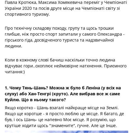
Павла Кротюка, Максима Хомякевича переміг у Чемпіонаті
України 2020 та посів друге місце на Чемпіонаті світу зі
спортивного туризму.
Про технічну складову походу, групу та щось трошки
глибше, ніж просто спорт запитали у самого Олександра -
гірського гіда, досвідченого туриста та надзвичайної
людини.
Коли в кожному слові бачиш наскільки точно людина
відчуває гори..охоплює неймовірне натхнення. Приємного
читання:)
1. Чому Тянь-Шань? Можна ж було б Леніна (у всіх на
слуху) або Хан-Тенгрі (круто). Але вибрав все ж саме
Куйлю. Що в ньому такого?
Якщо коротко - Шань взагалі найкраще місце на Землі.
Якщо ще коротше - я просто люблю це місце. Я багато, де
був, і ось Шань- це напевно Моє місце. Я розумію, що
крутіше ходити щось "знамените", гучне. Але це Інше.