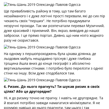
Ще привабливість району в тому, що там багато
незайманого і є дуже логічні прості перевали, які до сих пір
чекають своїх "перших". Не потрібно придумувати
незручні проходи. Так ми розпечатали перевал Музичний,
дуже красивий і приємний. Він, якраз, виводив до нашої
заброски. І це прямо портал. Дивно, що ним ніхто жодного
разу не скористався.
На одному з першопроходжень була цікава ділянка, де
льодовик мабуть нещодавно тріснув і дуже глибока
тріщина йшла вниз до кінця географії з абсолютно
вертикальними стінами. І потрібно було перелізти з однієї
стіни на іншу. Всім дуже сподобалося там.
6. Ризик. До нього прагнуть? Ти шукав ризик в своїх
цілях? Або це другорядне?
Ні, я до ризику точно не прагну. І навіть не другорядне. Та
й взагалі потрібно завжди намагатися мінімізувати. Я не
розумію навіщо до нього прагнути, там цього і так