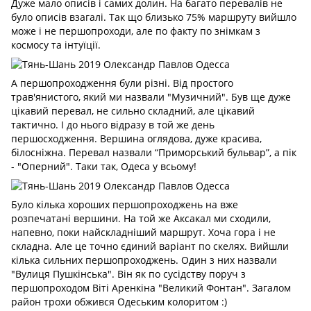
Дуже мало описів і самих долин. На багато перевалів не
було описів взагалі. Так що близько 75% маршруту вийшло
може і не першопроходи, але по факту по знімкам з
космосу та інтуїції.
А першопроходження були різні. Від простого
трав'янистого, який ми назвали "Музичний". Був ще дуже
цікавий перевал, не сильно складний, але цікавий
тактично. І до нього відразу в той же день
першосходження. Вершина оглядова, дуже красива,
білосніжна. Перевал назвали “Приморський бульвар”, а пік
- "Оперний". Таки так, Одеса у всьому!
Було кілька хороших першопроходжень на вже
розпечатані вершини. На той же Аксакал ми сходили,
напевно, поки найскладніший маршрут. Хоча гора і не
складна. Але це точно єдиний варіант по скелях. Вийшли
кілька сильних першопроходжень. Один з них назвали
"Вулиця Пушкінська". Він як по сусідству поруч з
першопроходом Віті Аренкіна "Великий Фонтан". Загалом
район трохи обжився Одеським колоритом
:)