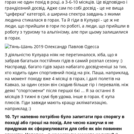
горах не один похід в році, а 3-6-10 місяців. Це відповідно і
грандіозний досвід. Адже сам по собі досвід - це не вища
“циферка” категорії, а ширина спектра завдань з якими
людина стикалася в горах. Та й гіди в Кулуарі - це ж не
люди, що прийшли в гори по роботі, а люди, що прийшли в
роботу з туризму та альпінізму, але при цьому залишилися
в горах.
З діяльністю Кулуара ніяк не перетиналося, хіба, що я
забрав багатьох постійних гідів в самий розпал сезону
:)
Насправді, багато гідів зараз набагато досвідченіші за тих,
хто ходить один спортивний похід на рік. Паша, наприклад,
на момент походу вже 4 місяці в горах, і далі полетів на
Кавказ, за ​​один сезон він сходив більше гір і перевалів, ніж
деякі "спортсмени" після першої 6кі ... Я за останні 8
місяців 3 тижні в сумі був удома, інше в горах. Є купа
плюсів. Гіди завжди мають кращу акліматизацію,
наприклад
:)
10. Тут напевно потрібно було запитати про спорягу в
поході або гроші на похід. Але чесно кажучи я не
придумав як сформулювати для себе як він повинен