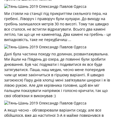
Ми стояли на станції під прикриттям скельного пера, на
гребені. Ліворуч і праворуч були кулуари. До виходу на
гребінь залишалося метрів 30 по висоті. Тому так швидко
все сталося, не встигли відреагувати. Всього два камені
летіло, так що це не каменепад. Два камені на гребінь - це
випадковість, таке не передбачиш ...
Далі була частина походу по долинах, розвантажувальна.
Ми йшли на Південь до озера, де повинні були зробити
днювання. Був час подумати і подивитися як все буде
затягуватися. Паша, наш медик, чесно мене попередив
чим це може закінчиться в гіршому варіанті. Я швидко
загоююся) Пару днів хлопці мені зав'язували шнурки і я їв
лівою рукою. Але для керівника головне, щоб він міг
пальцем показувати напрямок і голосно кричати, так що
свої обов'язки я виконував
:)
А якщо чесно - обговорювали варіанти сходу, але все
обійшлося, вже до наступної 3-А я майже повернувся в