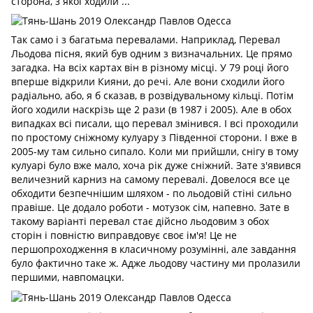
сторона, з якої ходили ...
Так само і з багатьма перевалами. Наприклад, Перевал
Льодова пісня, який був одним з визначальних. Це прямо
загадка. На всіх картах він в різному місці. У 79 році його
вперше відкрили Кияни, до речі. Але вони сходили його
радіально, або, я б сказав, в розвідувальному кільці. Потім
його ходили наскрізь ще 2 рази (в 1987 і 2005). Але в обох
випадках всі писали, що перевал змінився. І всі проходили
по простому сніжному кулуару з Південної сторони. І вже в
2005-му там сильно сипало. Коли ми прийшли, снігу в тому
кулуарі було вже мало, хоча рік дуже сніжний. Зате з'явився
величезний карниз на самому перевалі. Довелося все це
обходити безпечнішим шляхом - по льодовій стіні сильно
правіше. Це додало роботи - мотузок сім, напевно. Зате в
такому варіанті перевал стає дійсно льодовим з обох
сторін і повністю виправдовує своє ім'я! Це не
першопроходження в класичному розумінні, але завдання
було фактично таке ж. Адже льодову частину ми пролазили
першими, навпомацки.