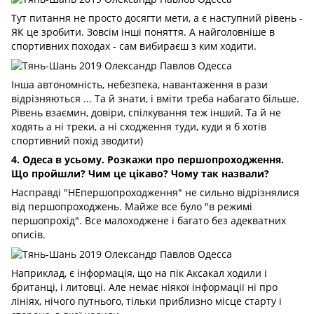
Тут питання не просто досягти мети, а є наступний рівень -
ЯК це зробити. Зовсім інші поняття. А найголовніше в
спортивних походах - сам вибираєш з ким ходити.
Інша автономність, небезпека, навантаження в рази
відрізняються ... Та й знати, і вміти треба набагато більше.
Рівень взаємин, довіри, спілкування теж інший. Та й не
ходять а ні треки, а ні сходження туди, куди я б хотів
спортивний похід зводити)
4. Одеса в усьому. Розкажи про першопроходження.
Що пройшли? Чим це цікаво? Чому так назвали?
Насправді "НЕпершопроходження" не сильно відрізнялися
від першопроходжень. Майже все було "в режимі
першопрохід". Все малоходжене і багато без адекватних
описів.
Наприклад, є інформація, що на пік Аксакал ходили і
британці, і литовці. Але немає ніякої інформації ні про
лініях, нічого путнього, тільки приблизно місце старту і