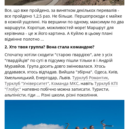
Все, що вже пройдено, за винятком декількох перевалів -
все пройдено 1,2,5 раз. Не більше. Першопроходи є майже
в кожній ущелині. На вершини по одному, максимум по два
маршрути. Коротше, можливостей море! Маршрут для
керівника - це ж його картина. А Куйлю в цьому плані
відмінне полотно ...
2. Хто твоя группа? Вона стала командою?
Спочатку хотіли сходити "старою гвардією", але з усіх
"гвардійців" по суті в підсумку пішли тільки я і Андрій
Муравйов. Група досить довго змінювалася. Хтось
додавався, хтось відпадав. Вийшла "збірна". Одеса, Київ,
Хмельницький, Енергодар, Львів.
Турклуб Романтик
,
Турклуб "Університет"
,
Команда МКС
, навіть
Турклуб КПІ
"Глобус"
напевно побічно можна записати. Туристи,
альпіністи, гіди ... Різні школи, різні покоління.