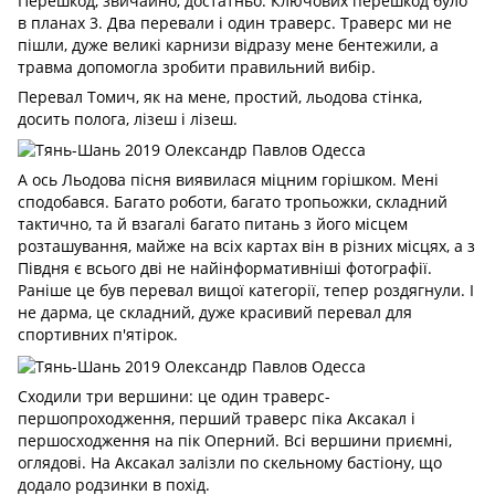
Перешкод, звичайно, достатньо. Ключових перешкод було
в планах 3. Два перевали і один траверс. Траверс ми не
пішли, дуже великі карнизи відразу мене бентежили, а
травма допомогла зробити правильний вибір.
Перевал Томич, як на мене, простий, льодова стінка,
досить полога, лізеш і лізеш.
А ось Льодова пісня виявилася міцним горішком. Мені
сподобався. Багато роботи, багато тропьожки, складний
тактично, та й взагалі багато питань з його місцем
розташування, майже на всіх картах він в різних місцях, а з
Півдня є всього дві не найінформативніші фотографії.
Раніше це був перевал вищої категорії, тепер роздягнули. І
не дарма, це складний, дуже красивий перевал для
спортивних п'ятірок.
Сходили три вершини: це один траверс-
першопроходження, перший траверс піка Аксакал і
першосходження на пік Оперний. Всі вершини приємні,
оглядові. На Аксакал залізли по скельному бастіону, що
додало родзинки в похід.