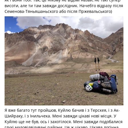
висоти, але ти там завжди дослідник. Начебто відразу після
Семенова-Тяньяшаньского або після Пржевальського)
Я вже багато тут пройшов, Куйлю бачив і з Терскея, і з Ак-
Шийраку, і з Інильчека. Мені завжди цікаві нові місця. У
Куйлю ще не був, ось і захотілося. Мені завжди подобалися
глухі маловідвідувані райони. Це ж цікаво. Цікава логічна