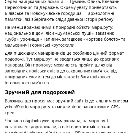
Серед найцікавіших локацій — Цумань, Олика, Клевань,
Пересопниця та Деражне. Окрему увагу привертають
Білівське та Новожуківське городища — археологічні
пам’ятки, які зберігають сліди давньої історії регіону.
Не менш вражаючими є природні об’єкти маршруту:
національно відомі ліси «Цуманської пущі», заказник
«Зубр», урочище «Папики», загадкове «Чортове болото» та
мальовничі Горинські крутосхили.
Для пішохідних мандрівників це особливо цінний формат
подорожі. Тут маршрут не зводиться лише до красивих
панорам. Він пропонує можливість пройти шлях від
заповідних поліських лісів до сакральних пам’яток, від
природних екосистем до містечок із багатовіковою
історичною пам’яттю.
Зручний для подорожей
Важливо, що проєкт має зручний сайт із детальним описом
усіх об’єктів маршруту та можливістю завантажити GPS-
трек.
Частина відрізків уже промаркована, на маршруті
встановлені дороговкази, а в історичних містечках
розміщені інформаційні стенди з QR-кодами для швидкого