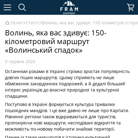
Блог
Статті
Волинь, яка вас здивує: 150 кілометрів істор
Волинь, яка вас здивує: 150-
кілометровий маршрут
«Волинський спадок»
9 червня 2026
Останніми роками в Україні стрімко зростає популярність
довгих піших маршрутів. Цьому сприяють не лише
обмеження закордонних подорожей, а й дедалі більший
інтерес українців до власної природної та культурної
спадщини.
Поступово в Україні формується культура тривалих
пішохідних мандрів. І це вже давно не лише про Карпати.
Рівнинні регіони також відкриваються для туристів,
пропонуючи нові маршрути, несподівані відкриття та
можливість по-новому побачити знайомі території.
Одним із таких маршрутів є історико-культурний